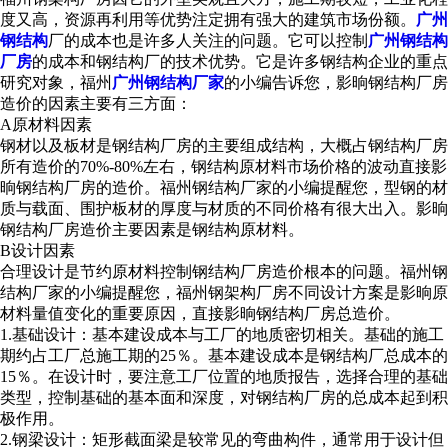
度又高，资源再利用等优势注定拥有强大的建筑市场份额。
广州
钢结构
厂的成本也是许多人关注的问题。它可以控制
广州钢结构
厂房
的成本和钢结构厂的技术优势。它是许多钢结构企业的重点
研究对象，福州
广州钢结构厂家
的小编告诉您，影晌钢结构厂房
造价的因素主要有三方面：
A原材料因素
钢材以及板材是钢结构厂房的主要组成结构，大概占钢结构厂房
所有造价的70%-80%左右，钢结构原材料市场价格的波动直接影
晌钢结构厂房的造价。
福州钢结构厂家的小编提醒您，
型钢的材
质与载面、围护板材的厚度与材质的不同价格有很大出入。影晌
钢结构厂房造价主要因素是钢结构原材料。
B设计因素
合理设计是节约原材料控制钢结构厂房造价根本的问题。
福州钢
结构厂家的小编提醒您，
福州钢架构厂房不同设计方案是影晌原
材料量值变化的重要原因，直接影晌钢结构厂房总造价。
1.基础设计：基本建设成本与工厂的地质密切相关。基础的施工
期约占工厂总施工期的25％。基本建设成本是钢结构厂总成本的
15％。在设计时，要注意工厂位置的地质报告，选择合理的基础
类型，控制基础的基本面和深度，对钢结构厂房的总成本起到积
极作用。
2.钢梁设计：矩形截面梁是较常见的弯曲构件，通常用于设计但