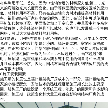
材料利用率低。首先，因为中性轴附近的材料应力低;第二，光
束的弯矩随光束长度而变化。由于等截面梁的大部分区域的应力
低，材料利用率不高，只有在施加轴向力时才能提高材料利用
率。
福州钢结构厂家的小编提醒您，
因此，在设计中可以使用扁
平桁架代替矩形梁。平面桁架相当于空心梁，并且梁中的多余材
料被移除，这是经济的并且可以减轻。它也可以发展成一个空间
网格，可以大大提高材料的利用率。
3.柱网设计：网格布局用于确定列的跨度和间距。只要工艺要求
允许，选择小跨度门架是经济的。
福州钢结构厂家的小编提醒
您，
在正常情况下，门架的较佳间距为6m-9m。安装大吨位起重
机时，经济柱间距一般为7m-9m，不应超过9m。当它超过9米
时，屋顶梁，起重机梁和墙框架系统中使用的钢量将相应增加，
并且成本将不经济。因此，网格布局是否合理对钢结构厂房的成
本有很大影响。
C施工安装因素
施工期的长度也是福州钢架构厂房成本的一部分。
福州钢结构厂
家的小编提醒您，
安装技术的熟练程度是施工期长短的主要原
因。结构工厂的建设是一个系统工程，涉及广的因素和许多影响
因素。施工期，政策变化和大量工程都会影响钢结构厂房的成
本。