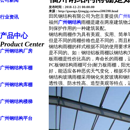
公司新闻
发布时间：2018-12-21 00:00:00
来源：http://guangz.fjtmgjg.cn/news506598.html
田民钢结构有限公司为您主要提供
广州
行业资讯
福州
广州钢结构
雨棚是建在两座建筑物
到保护作用的一种建筑装配。
产品中心
钢结构雨棚作为具有美观、实用、简单
但是不同的雨棚价格也是不同的，而且
Product Center
钢结构雨棚的样式根据不同的使用要求
广州钢结构厂房
是不同的。如：钢结铝板雨棚以钢结构
板雨棚是性价比高的，寿命长的雨棚，
PC板钢结构雨棚可分(耐力板雨棚，阳
广州钢结构车棚
好，能适应各种恶劣天气变化，根据不同
钢结构玻璃雨棚采用钢化夹胶玻璃和钢
透性强、防水性高、造型美观等特点，
广州钢结构库棚
广州钢结构楼梯
广州钢结构平台