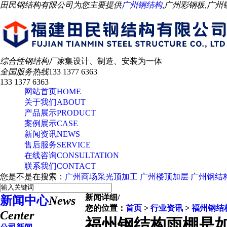
田民钢结构有限公司为您主要提供
广州钢结构
,广州彩钢板,广
综合性钢结构厂家
集设计、制造、安装为一体
全国服务热线
133 1377 6363
133 1377 6363
网站首页
HOME
关于我们
ABOUT
产品展示
PRODUCT
案例展示
CASE
新闻资讯
NEWS
售后服务
SERVICE
在线咨询
CONSULTATION
联系我们
CONTACT
您是不是在搜索：
广州商场采光顶加工
广州楼顶加层
广州钢结
新闻详细
/
新闻中心
News
您的位置：
首页
>
行业资讯
>
福州钢结
Center
福州钢结构雨棚是