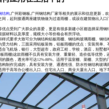
钢结构
,广州彩钢板,广州钢结构厂家等相关的展示和信息更新，
之间，起到接通两座建筑物做为过道雨棚，或设在建筑物出入口
等优点受到广大群众的喜爱，更是有很多新建小区都选择采用钢
根据材料以及厚度，规模大小等价格会有所浮动。
和样式要求大致可分为钢结构铝板雨棚、钢结构玻璃雨棚、钢结
为受力结构，三面采用铝板装饰，铝板雨棚的优点：安装简单、
适合飞机场，银行，大型超市，政府工程，学校，酒店，别墅都
光板雨棚)这款雨棚不仅具有安装方便、重量轻、造价低等优势，
的颜色，透光率可达12%-88%。适用于温室棚、菜棚、大型的
结构制作完成的，具有安装方便、通透性强、防水性钢结构玻璃
适用于高等办公楼出入口、住宅出入口、商业大厦出入口、地下