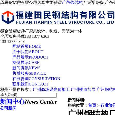
田民钢结构有限公司为您主要提供
广州钢结构
,广州彩钢板,广
综合性钢结构厂家
集设计、制造、安装为一体
全国服务热线
133 1377 6363
133 1377 6363
网站首页
HOME
关于我们
ABOUT
产品展示
PRODUCT
案例展示
CASE
新闻资讯
NEWS
售后服务
SERVICE
在线咨询
CONSULTATION
联系我们
CONTACT
您是不是在搜索：
广州商场采光顶加工
广州楼顶加层
广州钢结
新闻详细
/
新闻中心
News Center
您的位置：
首页
>
行业资
公司新闻
广州钢结构