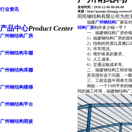
发布时间：2018-12-06 00:00:00
行业资讯
来源：http://guangz.fjtmgjg.cn/news5
田民钢结构有限公司为您
福建
广州钢结构
厂家应
产品中心
Product Center
结构厂房
制作多少钱一平？
一、福建钢结构厂房价
广州钢结构厂房
1）福建钢结构厂房的面
2）结构的跨度以及檐口
3）吊车情况。
广州钢结构车棚
4）维护体系的要求。
5）人工成本。
6）交通运输成本等。
广州钢结构库棚
二、福建钢结构工程价
其实报价这个问题，一
三、工程实践中用单方
例如：一个1500平米
广州钢结构楼梯
同的施工环境，福建钢结构厂
广州钢结构平台
广州钢结构雨披