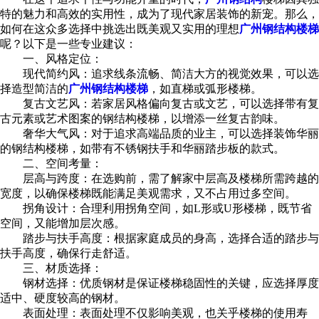
特的魅力和高效的实用性，成为了现代家居装饰的新宠。那么，
如何在这众多选择中挑选出既美观又实用的理想
广州钢结构楼梯
呢？以下是一些专业建议：
一、风格定位：
现代简约风：追求线条流畅、简洁大方的视觉效果，可以选
择造型简洁的
广州钢结构楼梯
，如直梯或弧形楼梯。
复古文艺风：若家居风格偏向复古或文艺，可以选择带有复
古元素或艺术图案的钢结构楼梯，以增添一丝复古韵味。
奢华大气风：对于追求高端品质的业主，可以选择装饰华丽
的钢结构楼梯，如带有不锈钢扶手和华丽踏步板的款式。
二、空间考量：
层高与跨度：在选购前，需了解家中层高及楼梯所需跨越的
宽度，以确保楼梯既能满足美观需求，又不占用过多空间。
拐角设计：合理利用拐角空间，如L形或U形楼梯，既节省
空间，又能增加层次感。
踏步与扶手高度：根据家庭成员的身高，选择合适的踏步与
扶手高度，确保行走舒适。
三、材质选择：
钢材选择：优质钢材是保证楼梯稳固性的关键，应选择厚度
适中、硬度较高的钢材。
表面处理：表面处理不仅影响美观，也关乎楼梯的使用寿